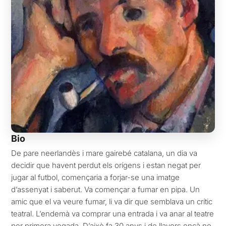
Bio
De pare neerlandès i mare gairebé catalana, un dia va
decidir que havent perdut els orígens i estan negat per
jugar al futbol, començaria a forjar-se una imatge
d’assenyat i saberut. Va començar a fumar en pipa. Un
amic que el va veure fumar, li va dir que semblava un crític
teatral. L’endemà va comprar una entrada i va anar al teatre
per primera vegada. D’això fa 30 anys i de llavors ençà no