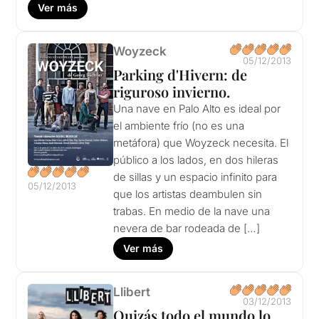
Ver más
Woyzeck
05/12/2013
Parking d'Hivern: de
riguroso invierno.
Una nave en Palo Alto es ideal por
el ambiente frío (no es una
metáfora) que Woyzeck necesita. El
público a los lados, en dos hileras
de sillas y un espacio infinito para
05/12/2013
que los artistas deambulen sin
trabas. En medio de la nave una
nevera de bar rodeada de […]
Ver más
Llibert
03/12/2013
Quizás todo el mundo lo