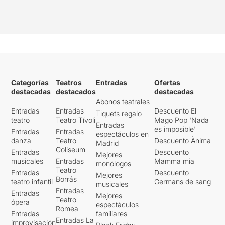
Categorías
Teatros
Entradas
Ofertas
destacadas
destacados
destacadas
Abonos teatrales
Entradas
Entradas
Descuento El
Tiquets regalo
teatro
Teatro Tívoli
Mago Pop 'Nada
Entradas
es imposible'
Entradas
Entradas
espectáculos en
danza
Teatro
Descuento Ànima
Madrid
Coliseum
Entradas
Descuento
Mejores
musicales
Entradas
Mamma mia
monólogos
Teatro
Entradas
Descuento
Mejores
Borrás
teatro infantil
Germans de sang
musicales
Entradas
Entradas
Mejores
Teatro
ópera
espectáculos
Romea
Entradas
familiares
Entradas La
improvisación