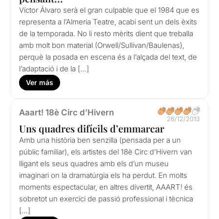
Víctor Álvaro serà el gran culpable que el 1984 que es
representa a l’Almeria Teatre, acabi sent un dels èxits
de la temporada. No li resto mèrits dient que treballa
amb molt bon material (Orwell/Sullivan/Baulenas),
perquè la posada en escena és a l’alçada del text, de
l’adaptació i de la […]
Ver más
Aaart! 18è Circ d’Hivern
26/12/2013
Uns quadres difícils d’emmarcar
Amb una història ben senzilla (pensada per a un
públic familiar), els artistes del 18è Circ d’Hivern van
lligant els seus quadres amb els d’un museu
imaginari on la dramatúrgia els ha perdut. En molts
moments espectacular, en altres divertit, AAART! és
sobretot un exercici de passió professional i tècnica
[…]