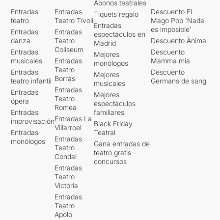
Abonos teatrales
Entradas
Entradas
Descuento El
Tiquets regalo
teatro
Teatro Tívoli
Mago Pop 'Nada
Entradas
es imposible'
Entradas
Entradas
espectáculos en
danza
Teatro
Descuento Ànima
Madrid
Coliseum
Entradas
Descuento
Mejores
musicales
Entradas
Mamma mia
monólogos
Teatro
Entradas
Descuento
Mejores
Borrás
teatro infantil
Germans de sang
musicales
Entradas
Entradas
Mejores
Teatro
ópera
espectáculos
Romea
Entradas
familiares
Entradas La
improvisación
Black Friday
Villarroel
Entradas
Teatral
Entradas
monólogos
Gana entradas de
Teatro
teatro gratis -
Condal
concursos
Entradas
Teatro
Victòria
Entradas
Teatro
Apolo