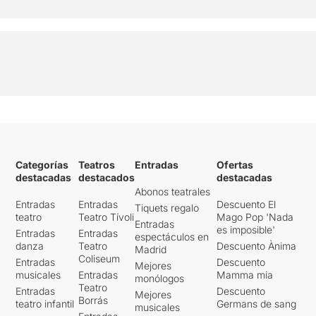
Categorías
Teatros
Entradas
Ofertas
destacadas
destacados
destacadas
Abonos teatrales
Entradas
Entradas
Descuento El
Tiquets regalo
teatro
Teatro Tívoli
Mago Pop 'Nada
Entradas
es imposible'
Entradas
Entradas
espectáculos en
danza
Teatro
Descuento Ànima
Madrid
Coliseum
Entradas
Descuento
Mejores
musicales
Entradas
Mamma mia
monólogos
Teatro
Entradas
Descuento
Mejores
Borrás
teatro infantil
Germans de sang
musicales