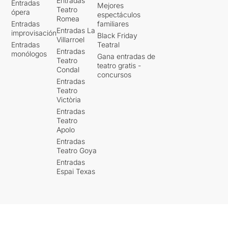
Entradas
Entradas
Mejores
Teatro
ópera
espectáculos
Romea
Entradas
familiares
Entradas La
improvisación
Black Friday
Villarroel
Entradas
Teatral
Entradas
monólogos
Gana entradas de
Teatro
teatro gratis -
Condal
concursos
Entradas
Teatro
Victòria
Entradas
Teatro
Apolo
Entradas
Teatro Goya
Entradas
Espai Texas