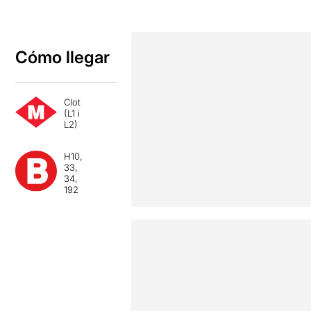
Cómo llegar
Clot
(L1 i
L2)
H10,
33,
34,
192