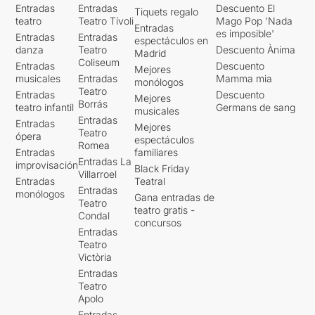
Entradas
Entradas
Descuento El
Tiquets regalo
teatro
Teatro Tívoli
Mago Pop 'Nada
Entradas
es imposible'
Entradas
Entradas
espectáculos en
danza
Teatro
Descuento Ànima
Madrid
Coliseum
Entradas
Descuento
Mejores
musicales
Entradas
Mamma mia
monólogos
Teatro
Entradas
Descuento
Mejores
Borrás
teatro infantil
Germans de sang
musicales
Entradas
Entradas
Mejores
Teatro
ópera
espectáculos
Romea
Entradas
familiares
Entradas La
improvisación
Black Friday
Villarroel
Entradas
Teatral
Entradas
monólogos
Gana entradas de
Teatro
teatro gratis -
Condal
concursos
Entradas
Teatro
Victòria
Entradas
Teatro
Apolo
Entradas