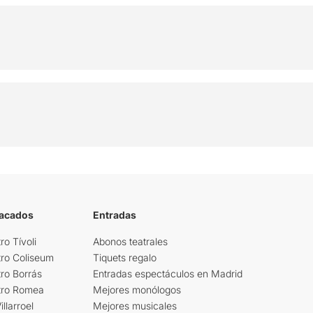
tacados
Entradas
ro Tívoli
Abonos teatrales
tro Coliseum
Tiquets regalo
ro Borrás
Entradas espectáculos en Madrid
tro Romea
Mejores monólogos
llarroel
Mejores musicales