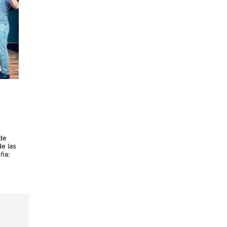
 de
de las
uña: