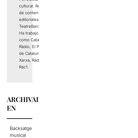
cultural. Responsable
de contenidos
editoriales de
TeatreBarcelona.com.
Ha trabajo en medios
como Catalunya
Ràdio, El Periódico
de Catalunya, La
Xarxa, Ràdio 4 o
Rac1.
ARCHIVADO
EN
Backsatge
musical