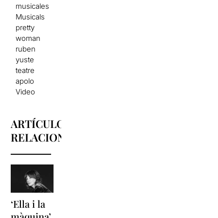
musicales
Musicals
pretty
woman
ruben
yuste
teatre
apolo
Video
ARTÍCULOS
RELACIONADOS
‘Ella i la
'Sonrisas
La fuerza
màquina’,
y