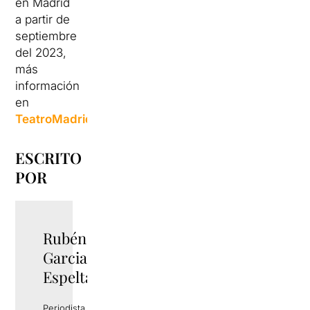
en Madrid
a partir de
septiembre
del 2023,
más
información
en
TeatroMadrid.com
.
ESCRITO
POR
Rubén
TWITTER
Garcia
Espelta
Periodista y gestor