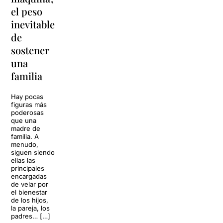
ancestral
el peso
lágrimas'
de los
inevitable
vuelve a
tambores
de
Barcelona
japoneses
sostener
La música
una
El Grec Festival
volverá a
de Barcelona
familia
llenar la casa
recibirá este
de los Von
verano a una
Trapp.
de las
Hay pocas
Sonrisas y
formaciones de
figuras más
lágrimas, uno
percusión
poderosas
de los
japonesa más
que una
grandes
internacionales:
madre de
clásicos de la
Yamato, el
familia. A
historia del
grupo fundado
menudo,
teatro musical,
en 1993 por
siguen siendo
llegará al
Masa Ogawa
ellas las
Teatre Apolo
en Asuka-
principales
del […]
mura, en […]
encargadas
de velar por
27 julio 2026
24 julio 2026
el bienestar
de los hijos,
la pareja, los
padres… […]