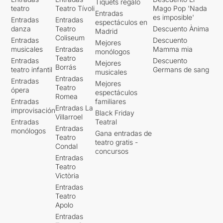
Tiquets regalo
teatro
Teatro Tívoli
Mago Pop 'Nada
Entradas
es imposible'
Entradas
Entradas
espectáculos en
danza
Teatro
Descuento Ànima
Madrid
Coliseum
Entradas
Descuento
Mejores
musicales
Entradas
Mamma mia
monólogos
Teatro
Entradas
Descuento
Mejores
Borrás
teatro infantil
Germans de sang
musicales
Entradas
Entradas
Mejores
Teatro
ópera
espectáculos
Romea
Entradas
familiares
Entradas La
improvisación
Black Friday
Villarroel
Entradas
Teatral
Entradas
monólogos
Gana entradas de
Teatro
teatro gratis -
Condal
concursos
Entradas
Teatro
Victòria
Entradas
Teatro
Apolo
Entradas