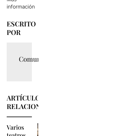
información
ESCRITO
POR
Comunicació
ARTÍCULOS
RELACIONADOS
Varios
La programación
teatros
del