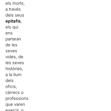
els morts,
a través
dels seus
epitafis
,
els qui
ens
parlaran
de les
seves
vides, de
les seves
històries,
a la llum
dels
oficis,
càrrecs o
professions
que varen
exercir, o