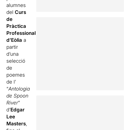
alumnes
del
Curs
de
Pràctica
Professional
d’Eòlia
a
partir
d’una
selecció
de
poemes
de l’
“
Antologia
de Spoon
River
”
d’
Edgar
Lee
Masters
,