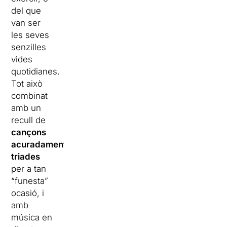
del que
van ser
les seves
senzilles
vides
quotidianes.
Tot això
combinat
amb un
recull de
cançons
acuradament
triades
per a tan
“funesta”
ocasió, i
amb
música en