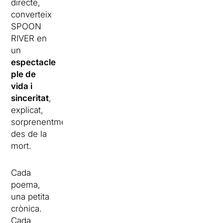
directe,
converteix
SPOON
RIVER en
un
espectacle
ple de
vida i
sinceritat
,
explicat,
sorprenentment,
des de la
mort.
Cada
poema,
una petita
crònica.
Cada