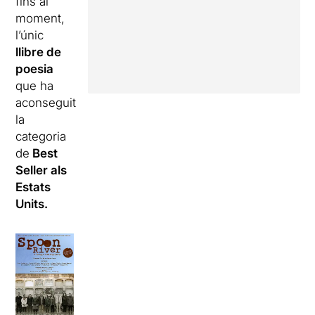
fins al
moment,
l’únic
llibre de
poesia
que ha
aconseguit
la
categoria
de
Best
Seller als
Estats
Units.