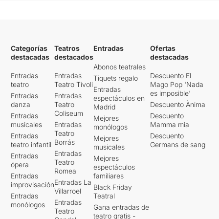
Categorías
Teatros
Entradas
Ofertas
destacadas
destacados
destacadas
Abonos teatrales
Entradas
Entradas
Descuento El
Tiquets regalo
teatro
Teatro Tívoli
Mago Pop 'Nada
Entradas
es imposible'
Entradas
Entradas
espectáculos en
danza
Teatro
Descuento Ànima
Madrid
Coliseum
Entradas
Descuento
Mejores
musicales
Entradas
Mamma mia
monólogos
Teatro
Entradas
Descuento
Mejores
Borrás
teatro infantil
Germans de sang
musicales
Entradas
Entradas
Mejores
Teatro
ópera
espectáculos
Romea
Entradas
familiares
Entradas La
improvisación
Black Friday
Villarroel
Entradas
Teatral
Entradas
monólogos
Gana entradas de
Teatro
teatro gratis -