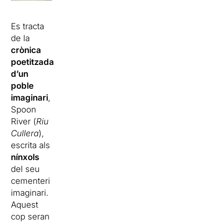
Es tracta
de la
crònica
poetitzada
d’un
poble
imaginari
,
Spoon
River (
Riu
Cullera
),
escrita als
nínxols
del seu
cementeri
imaginari.
Aquest
cop seran