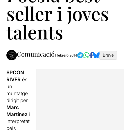
seller i joves
talents
Comunicació
Breve
1 febrero 2014
SPOON
RIVER
és
un
muntatge
dirigit per
Marc
Martínez
i
interpretat
pels