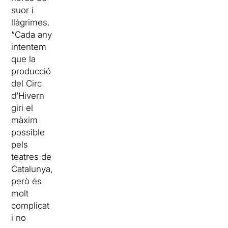
suor i
llàgrimes.
“Cada any
intentem
que la
producció
del Circ
d’Hivern
giri el
màxim
possible
pels
teatres de
Catalunya,
però és
molt
complicat
i no