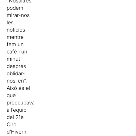
“Nosaltres
podem
mirar-nos
les
notícies
mentre
fem un
cafè i un
minut
després
oblidar-
nos-en”.
Això és el
que
preocupava
a l’equip
del 21è
Circ
d’Hivern