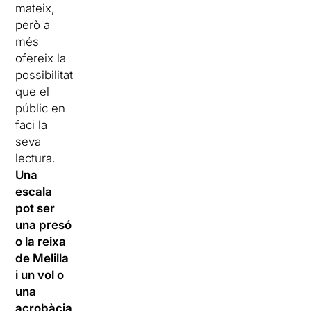
mateix,
però a
més
ofereix la
possibilitat
que el
públic en
faci la
seva
lectura.
Una
escala
pot ser
una presó
o la reixa
de Melilla
i un vol o
una
acrobàcia