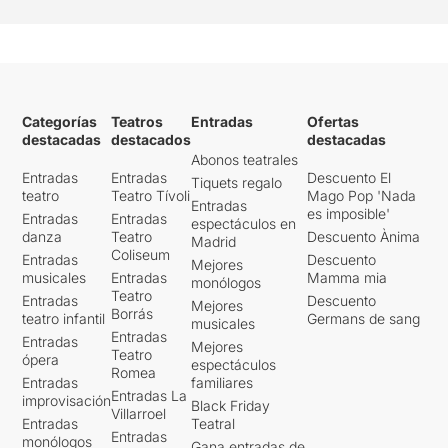
Categorías
Teatros
Entradas
Ofertas
destacadas
destacados
destacadas
Abonos teatrales
Entradas
Entradas
Descuento El
Tiquets regalo
teatro
Teatro Tívoli
Mago Pop 'Nada
Entradas
es imposible'
Entradas
Entradas
espectáculos en
danza
Teatro
Descuento Ànima
Madrid
Coliseum
Entradas
Descuento
Mejores
musicales
Entradas
Mamma mia
monólogos
Teatro
Entradas
Descuento
Mejores
Borrás
teatro infantil
Germans de sang
musicales
Entradas
Entradas
Mejores
Teatro
ópera
espectáculos
Romea
Entradas
familiares
Entradas La
improvisación
Black Friday
Villarroel
Entradas
Teatral
Entradas
monólogos
Gana entradas de