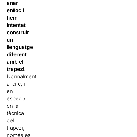
anar
enlloc i
hem
intentat
construir
un
llenguatge
diferent
amb el
trapezi
.
Normalment
al circ, i
en
especial
en la
tècnica
del
trapezi,
només es