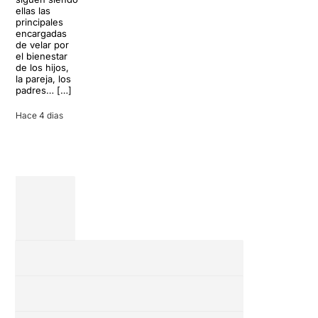
llegará al
desconectar de
ellas las
Teatre Apolo
la rutina, pero
principales
del […]
una
encargadas
conversación
de velar por
inoportuna
27 julio 2026
el bienestar
puede
de los hijos,
convertir unas
la pareja, los
vacaciones
padres… […]
entre amigos
en una revisión
Hace 4 dias
completa […]
28 julio 2026