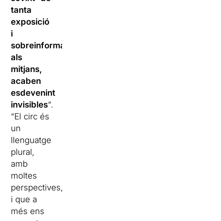
tanta
exposició
i
sobreinformació
als
mitjans,
acaben
esdevenint
invisibles
“.
“El circ és
un
llenguatge
plural,
amb
moltes
perspectives,
i que a
més ens