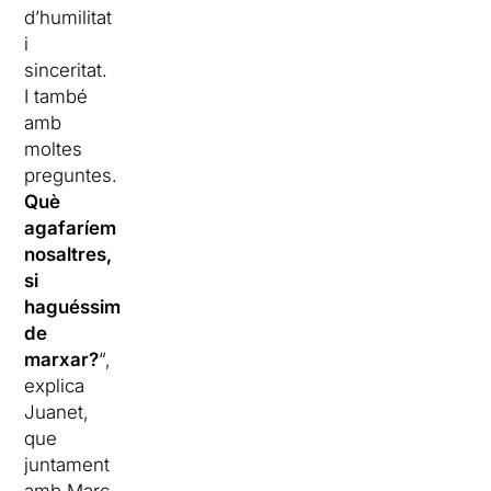
d’humilitat
i
sinceritat.
I també
amb
moltes
preguntes.
Què
agafaríem
nosaltres,
si
haguéssim
de
marxar?
“,
explica
Juanet,
que
juntament
amb Marc