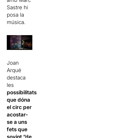
Sastre hi
posa la
música.
Joan
Arqué
destaca
les
possibilitats
que dóna
el circ per
acostar-
se a uns
fets que
sovint “de