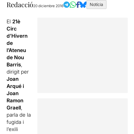
Redacció
Notícia
20 diciembre 2016
El
21è
Circ
d’Hivern
de
l’Ateneu
de Nou
Barris
,
dirigit per
Joan
Arqué i
Joan
Ramon
Graell
,
parla de la
fugida i
l’exili