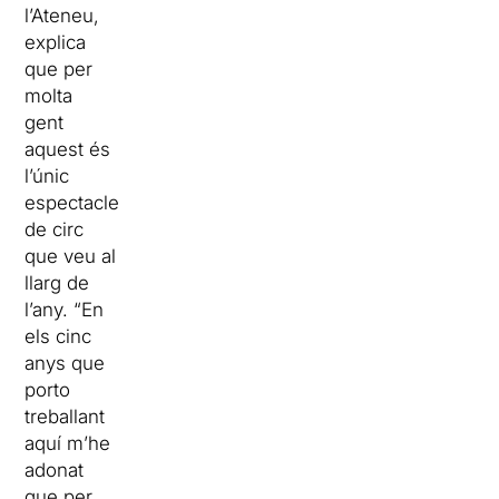
l’Ateneu,
explica
que per
molta
gent
aquest és
l’únic
espectacle
de circ
que veu al
llarg de
l’any. “En
els cinc
anys que
porto
treballant
aquí m’he
adonat
que per