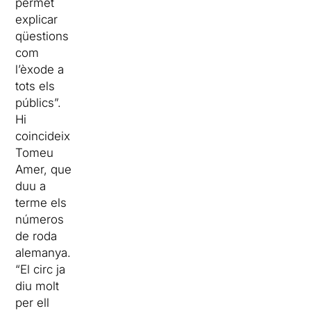
permet
explicar
qüestions
com
l’èxode a
tots els
públics”.
Hi
coincideix
Tomeu
Amer, que
duu a
terme els
números
de roda
alemanya.
“El circ ja
diu molt
per ell