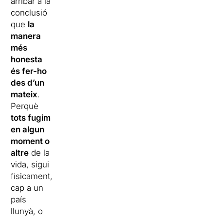
arribar a la
conclusió
que
la
manera
més
honesta
és fer-ho
des d’un
mateix
.
Perquè
tots fugim
en algun
moment o
altre
de la
vida, sigui
físicament,
cap a un
país
llunyà, o