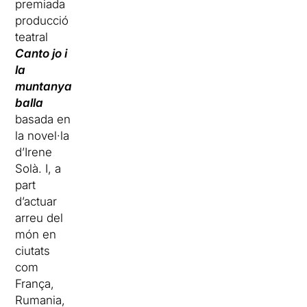
premiada
producció
teatral
Canto jo i
la
muntanya
balla
basada en
la novel·la
d’Irene
Solà. I, a
part
d’actuar
arreu del
món en
ciutats
com
França,
Rumania,