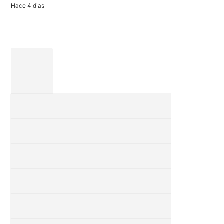
Hace 4 dias
completa […]
28 julio 2026