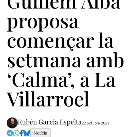
Guillem Albà
proposa
començar la
setmana amb
‘Calma’, a La
Villarroel
Rubén Garcia Espelta
22 octubre 2021
Notícia