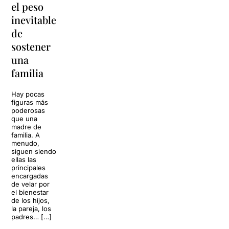
el peso
lágrimas'
en
inevitable
vuelve a
'Cancun'
de
Barcelona
para
sostener
replantear
La música
una
toda una
volverá a
familia
llenar la casa
vida
de los Von
Trapp.
Hay pocas
Sonrisas y
Sol, playa,
figuras más
lágrimas, uno
cócteles y un
poderosas
de los
resort
que una
grandes
paradisíaco. El
madre de
clásicos de la
escenario
familia. A
historia del
parece
menudo,
teatro musical,
perfecto para
siguen siendo
llegará al
desconectar de
ellas las
Teatre Apolo
la rutina, pero
principales
del […]
una
encargadas
conversación
de velar por
inoportuna
27 julio 2026
el bienestar
puede
de los hijos,
convertir unas
la pareja, los
vacaciones
padres… […]
entre amigos
en una revisión