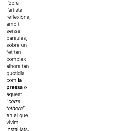
l’obra
l’artista
reflexiona,
amb i
sense
paraules,
sobre un
fet tan
complex i
alhora tan
quotidià
com
la
pressa
o
aquest
“
corre
tothora
”
en el que
vivim
instal·lats.