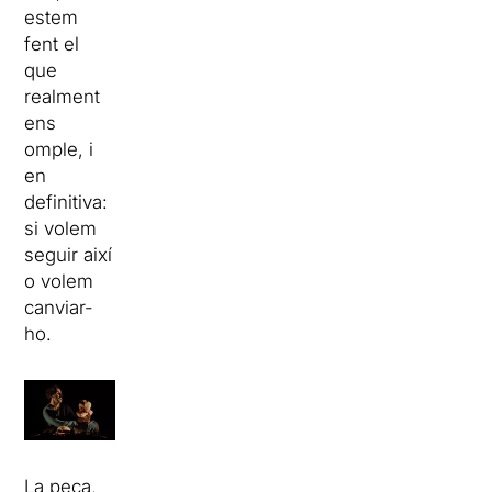
estem
fent el
que
realment
ens
omple, i
en
definitiva:
si volem
seguir així
o volem
canviar-
ho.
La peça,