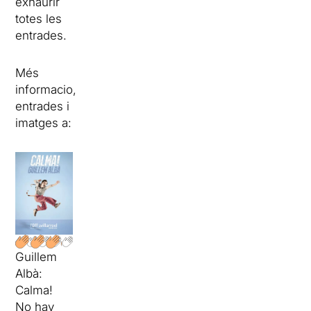
exhaurir
totes les
entrades.
Més
informacio,
entrades i
imatges a:
Guillem
Albà:
Calma!
No hay