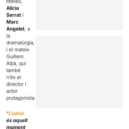
titelles,
Alícia
Serrat
i
Marc
Angelet
, a
la
dramatúrgia,
i el mateix
Guillem
Albà, qui
també
n’és el
director i
actor
protagonista.
“
Calma
és aquell
moment