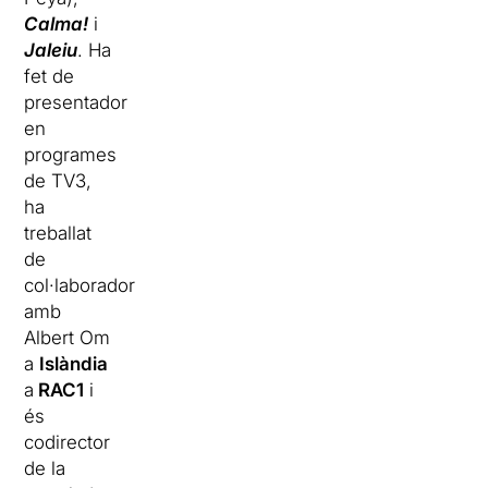
Calma!
i
Jaleiu
. Ha
fet de
presentador
en
programes
de TV3,
ha
treballat
de
col·laborador
amb
Albert Om
a
Islàndia
a
RAC1
i
és
codirector
de la