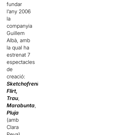
fundar
l’any 2006
la
companyia
Guillem
Albà, amb
la qual ha
estrenat 7
espectacles
de
creació:
Sketchofrenia
,
Flirt,
Trau
,
Marabunta
,
Pluja
(amb
Clara
Peya),