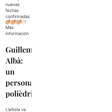
nuevas
fechas
confirmadas
Más
información
Guillem
Albà:
un
personatges
polièdric
L’artista va