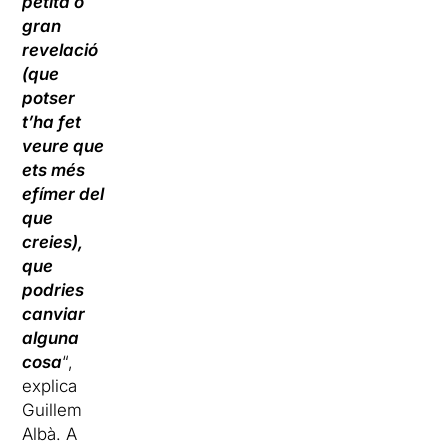
petita o
gran
revelació
(que
potser
t’ha fet
veure que
ets més
efímer del
que
creies),
que
podries
canviar
alguna
cosa
“,
explica
Guillem
Albà. A