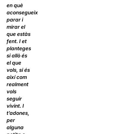
en què
aconsegueixes
parar i
mirar el
que estàs
fent. I et
planteges
si allò és
el que
vols, si és
així com
realment
vols
seguir
vivint. I
t’adones,
per
alguna