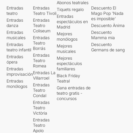
Abonos teatrales
Entradas
Entradas
Descuento El
Tiquets regalo
teatro
Teatro Tívoli
Mago Pop 'Nada
Entradas
es imposible'
Entradas
Entradas
espectáculos en
danza
Teatro
Descuento Ànima
Madrid
Coliseum
Entradas
Descuento
Mejores
musicales
Entradas
Mamma mia
monólogos
Teatro
Entradas
Descuento
Mejores
Borrás
teatro infantil
Germans de sang
musicales
Entradas
Entradas
Mejores
Teatro
ópera
espectáculos
Romea
Entradas
familiares
Entradas La
improvisación
Black Friday
Villarroel
Entradas
Teatral
Entradas
monólogos
Gana entradas de
Teatro
teatro gratis -
Condal
concursos
Entradas
Teatro
Victòria
Entradas
Teatro
Apolo