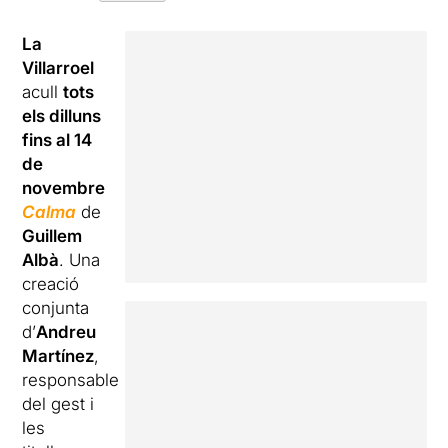
La
Villarroel
acull
tots
els dilluns
fins al 14
de
novembre
Calma
de
Guillem
Albà
. Una
creació
conjunta
d’
Andreu
Martínez
,
responsable
del gest i
les