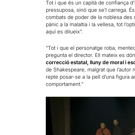
Tot i que és un capità de confiança d’E
pressuposa, sinó que se’l carrega. És u
combats de poder de la noblesa des d’
pànic a la malaltia i la vellesa, tot l’
aquí es dilueix”.
“Tot i que el personatge roba, mentei
pregunta el director. Ell mateix es d
correcció estatal, lluny de moral i e
de Shakespeare, malgrat que l’autor n
repte posar-se a la pell d’una figura 
comportament.”