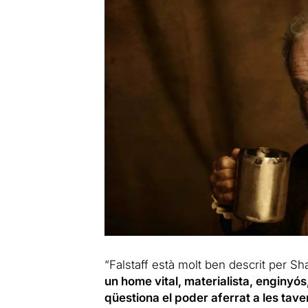
“Falstaff està molt ben descrit per S
un home vital, materialista, enginyós, 
qüestiona el poder aferrat a les taver