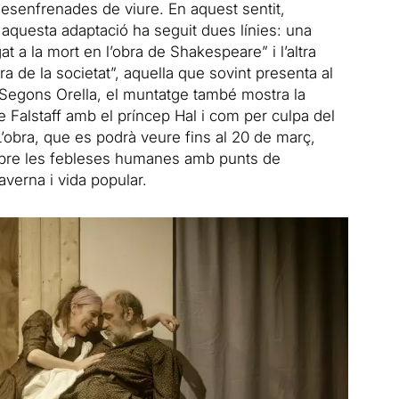
 desenfrenades de viure. En aquest sentit,
 aquesta adaptació ha seguit dues línies: una
t a la mort en l’obra de Shakespeare” i l’altra
ra de la societat”, aquella que sovint presenta al
. Segons Orella, el muntatge també mostra la
de Falstaff amb el príncep Hal i com per culpa del
 L’obra, que es podrà veure fins al 20 de març,
obre les febleses humanes amb punts de
verna i vida popular.