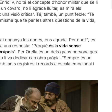
nric IV, no té el concepte d’honor militar que se li
n covard, no li agrada lluitar, es mira els
una visió crítica”. Té, també, un punt feble: “Té
optimisme que té per les altres qüestions de la vida,
x i enganya les dones, ens agrada. Per què?”, es
óna una resposta: “Perquè
és la vida sense
scrúpols
“. Per Orella és un dels grans personatges
o li va dedicar cap obra pròpia. “Sempre és un
amb tants registres i records a escala emocional i