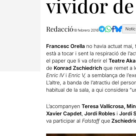
vividor d
Redacció
Notíc
18 febrero 2016
Francesc Orella
no havia actuat mai, f
està a tocar i sent la respiració de l’a
el paper que li va oferir el
Teatre Ak
de
Konrad Zschiedrich
que remet a l
Enric IV
i
Enric V,
a semblança de l’exe
L’altre, a banda de l’atractiu del pers
habitual de la sala, a qui considera “un
L’acompanyen
Teresa Vallicrosa, Mi
Xavier Capdet
,
Jordi Robles
i
Jordi 
va participar al
Falstaff
que
Zschiedri