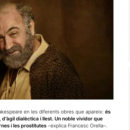
hakespeare en les diferents obres que apareix:
és
d’àgil dialèctica i llest. Un noble vividor que
nes i les prostitutes
–explica Francesc Orella–.