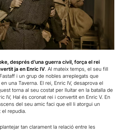
e, després d’una guerra civil, força el rei
vertit ja en Enric IV
. Al mateix temps, el seu fill
astaff i un grup de nobles arreplegats que
 en una Taverna. El rei, Enric IV, desaprova el
est torna al seu costat per lluitar en la batalla de
 IV, Hal és coronat rei i convertit en Enric V. En
ascens del seu amic faci que ell li atorgui un
 el repudia.
ntejar tan clarament la relació entre les