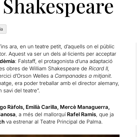
e Shakespeare
ia
ins ara, en un teatre petit, d’aquells on el públic
ctor. Aquest va ser un dels al·licients per acceptar
adèmia
: Falstaff, el protagonista d’una adaptació
es obres de William Shakespeare de
Ricard II,
rcici d’Orson Welles a
Campanades a mitjanit.
onatge, era poder treballar amb el director alemany,
 savi del teatre”.
ngo Ràfols, Emilià Carilla, Mercè Managuerra,
Sanosa
, a més del mallorquí
Rafel Ramis
, que ja
ch
va estrenar al Teatre Principal de Palma.