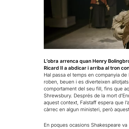
L’obra
arrenca quan Henry Bolingbrok
Ricard II a abdicar i arriba al tron con
Hal passa el temps en companyia de F
roben, beuen i es diverteixen allotjats
comportament del seu fill, fins que aqu
Shrewsbury. Després de la mort d’Enric
aquest context, Falstaff espera que l’
càrrec en algun ministeri, però aquest
En poques ocasions Shakespeare va pla