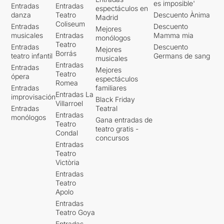
es imposible'
Entradas
Entradas
espectáculos en
danza
Teatro
Descuento Ànima
Madrid
Coliseum
Entradas
Descuento
Mejores
musicales
Entradas
Mamma mia
monólogos
Teatro
Entradas
Descuento
Mejores
Borrás
teatro infantil
Germans de sang
musicales
Entradas
Entradas
Mejores
Teatro
ópera
espectáculos
Romea
Entradas
familiares
Entradas La
improvisación
Black Friday
Villarroel
Entradas
Teatral
Entradas
monólogos
Gana entradas de
Teatro
teatro gratis -
Condal
concursos
Entradas
Teatro
Victòria
Entradas
Teatro
Apolo
Entradas
Teatro Goya
Entradas