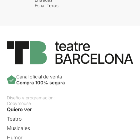
Espai Texas
Canal oficial de venta
Compra 100% segura
Diseño y programación:
Copymouse
Quiero ver
Teatro
Musicales
Humor