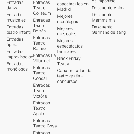
es imposible'
Entradas
Entradas
espectáculos en
danza
Teatro
Descuento Ànima
Madrid
Coliseum
Entradas
Descuento
Mejores
musicales
Entradas
Mamma mia
monólogos
Teatro
Entradas
Descuento
Mejores
Borrás
teatro infantil
Germans de sang
musicales
Entradas
Entradas
Mejores
Teatro
ópera
espectáculos
Romea
Entradas
familiares
Entradas La
improvisación
Black Friday
Villarroel
Entradas
Teatral
Entradas
monólogos
Gana entradas de
Teatro
teatro gratis -
Condal
concursos
Entradas
Teatro
Victòria
Entradas
Teatro
Apolo
Entradas
Teatro Goya
Entradas