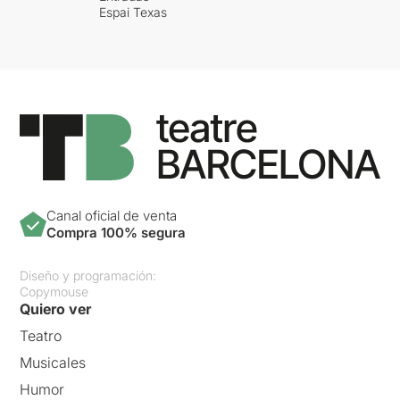
Espai Texas
Canal oficial de venta
Compra 100% segura
Diseño y programación:
Copymouse
Quiero ver
Teatro
Musicales
Humor