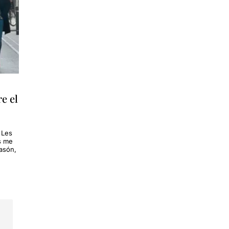
e el
 Les
s me
rasón,