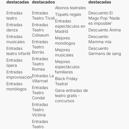
destacadas
destacados
destacadas
Abonos teatrales
Entradas
Entradas
Descuento El
Tiquets regalo
teatro
Teatro Tívoli
Mago Pop 'Nada
Entradas
es imposible'
Entradas
Entradas
espectáculos en
danza
Teatro
Descuento Ànima
Madrid
Coliseum
Entradas
Descuento
Mejores
musicales
Entradas
Mamma mia
monólogos
Teatro
Entradas
Descuento
Mejores
Borrás
teatro infantil
Germans de sang
musicales
Entradas
Entradas
Mejores
Teatro
ópera
espectáculos
Romea
Entradas
familiares
Entradas La
improvisación
Black Friday
Villarroel
Entradas
Teatral
Entradas
monólogos
Gana entradas de
Teatro
teatro gratis -
Condal
concursos
Entradas
Teatro
Victòria
Entradas
Teatro