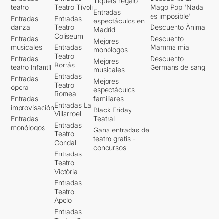
Tiquets regalo
teatro
Teatro Tívoli
Mago Pop 'Nada
Entradas
es imposible'
Entradas
Entradas
espectáculos en
danza
Teatro
Descuento Ànima
Madrid
Coliseum
Entradas
Descuento
Mejores
musicales
Entradas
Mamma mia
monólogos
Teatro
Entradas
Descuento
Mejores
Borrás
teatro infantil
Germans de sang
musicales
Entradas
Entradas
Mejores
Teatro
ópera
espectáculos
Romea
Entradas
familiares
Entradas La
improvisación
Black Friday
Villarroel
Entradas
Teatral
Entradas
monólogos
Gana entradas de
Teatro
teatro gratis -
Condal
concursos
Entradas
Teatro
Victòria
Entradas
Teatro
Apolo
Entradas