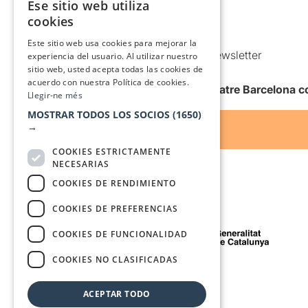
Ese sitio web utiliza
CATALAN
Política de Cookies
cookies
Condiciones de uso
SPANISH
Este sitio web usa cookies para mejorar la
Comunicaciones comerciales y Newsletter
experiencia del usuario. Al utilizar nuestro
sitio web, usted acepta todas las cookies de
Anuncia’t
acuerdo con nuestra Política de cookies.
Quiero recibir la newsletter de Teatre Barcelona
Llegir-ne més
MOSTRAR TODOS LOS SOCIOS
(1650)
→
COOKIES ESTRICTAMENTE
NECESARIAS
COOKIES DE RENDIMIENTO
COOKIES DE PREFERENCIAS
Con el apoyo de
COOKIES DE FUNCIONALIDAD
COOKIES NO CLASIFICADAS
Medio de comunicación asociado a
ACEPTAR TODO