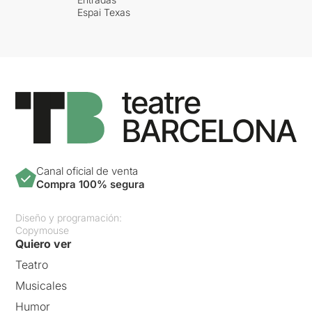
Espai Texas
Canal oficial de venta
Compra 100% segura
Diseño y programación:
Copymouse
Quiero ver
Teatro
Musicales
Humor