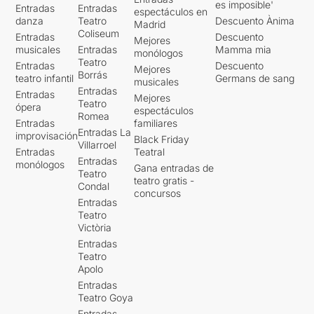
es imposible'
Entradas
Entradas
espectáculos en
danza
Teatro
Descuento Ànima
Madrid
Coliseum
Entradas
Descuento
Mejores
musicales
Entradas
Mamma mia
monólogos
Teatro
Entradas
Descuento
Mejores
Borrás
teatro infantil
Germans de sang
musicales
Entradas
Entradas
Mejores
Teatro
ópera
espectáculos
Romea
Entradas
familiares
Entradas La
improvisación
Black Friday
Villarroel
Entradas
Teatral
Entradas
monólogos
Gana entradas de
Teatro
teatro gratis -
Condal
concursos
Entradas
Teatro
Victòria
Entradas
Teatro
Apolo
Entradas
Teatro Goya
Entradas