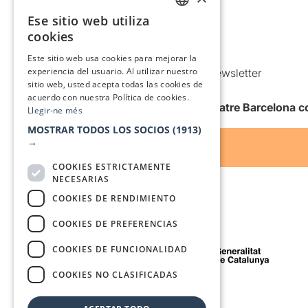
Política de privacidad
Ese sitio web utiliza
CATALAN
Política de Cookies
cookies
SPANISH
Condiciones de uso
Este sitio web usa cookies para mejorar la
experiencia del usuario. Al utilizar nuestro
Comunicaciones comerciales y Newsletter
sitio web, usted acepta todas las cookies de
Anuncia’t
acuerdo con nuestra Política de cookies.
Quiero recibir la newsletter de Teatre Barcelona
Llegir-ne més
MOSTRAR TODOS LOS SOCIOS
(1913)
→
COOKIES ESTRICTAMENTE
NECESARIAS
COOKIES DE RENDIMIENTO
COOKIES DE PREFERENCIAS
Con el apoyo de
COOKIES DE FUNCIONALIDAD
COOKIES NO CLASIFICADAS
Medio de comunicación asociado a