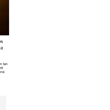
os
la
on tan
tt
ona