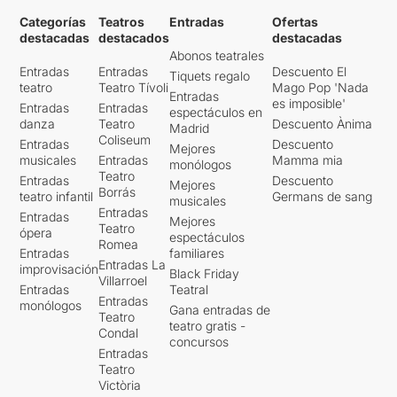
Categorías
Teatros
Entradas
Ofertas
destacadas
destacados
destacadas
Abonos teatrales
Entradas
Entradas
Descuento El
Tiquets regalo
teatro
Teatro Tívoli
Mago Pop 'Nada
Entradas
es imposible'
Entradas
Entradas
espectáculos en
danza
Teatro
Descuento Ànima
Madrid
Coliseum
Entradas
Descuento
Mejores
musicales
Entradas
Mamma mia
monólogos
Teatro
Entradas
Descuento
Mejores
Borrás
teatro infantil
Germans de sang
musicales
Entradas
Entradas
Mejores
Teatro
ópera
espectáculos
Romea
Entradas
familiares
Entradas La
improvisación
Black Friday
Villarroel
Entradas
Teatral
Entradas
monólogos
Gana entradas de
Teatro
teatro gratis -
Condal
concursos
Entradas
Teatro
Victòria