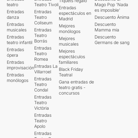
Tiquets regalo
teatro
Teatro Tívoli
Mago Pop 'Nada
Entradas
es imposible'
Entradas
Entradas
espectáculos en
danza
Teatro
Descuento Ànima
Madrid
Coliseum
Entradas
Descuento
Mejores
musicales
Entradas
Mamma mia
monólogos
Teatro
Entradas
Descuento
Mejores
Borrás
teatro infantil
Germans de sang
musicales
Entradas
Entradas
Mejores
Teatro
ópera
espectáculos
Romea
Entradas
familiares
Entradas La
improvisación
Black Friday
Villarroel
Entradas
Teatral
Entradas
monólogos
Gana entradas de
Teatro
teatro gratis -
Condal
concursos
Entradas
Teatro
Victòria
Entradas
Teatro
Apolo
Entradas