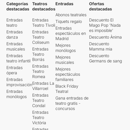
Categorías
Teatros
Entradas
Ofertas
destacadas
destacados
destacadas
Abonos teatrales
Entradas
Entradas
Descuento El
Tiquets regalo
teatro
Teatro Tívoli
Mago Pop 'Nada
Entradas
es imposible'
Entradas
Entradas
espectáculos en
danza
Teatro
Descuento Ànima
Madrid
Coliseum
Entradas
Descuento
Mejores
musicales
Entradas
Mamma mia
monólogos
Teatro
Entradas
Descuento
Mejores
Borrás
teatro infantil
Germans de sang
musicales
Entradas
Entradas
Mejores
Teatro
ópera
espectáculos
Romea
Entradas
familiares
Entradas La
improvisación
Black Friday
Villarroel
Entradas
Teatral
Entradas
monólogos
Gana entradas de
Teatro
teatro gratis -
Condal
concursos
Entradas
Teatro
Victòria
Entradas