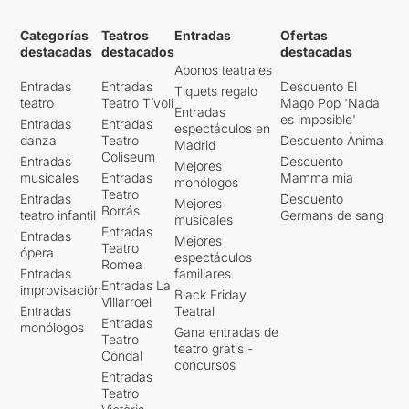
Categorías
Teatros
Entradas
Ofertas
destacadas
destacados
destacadas
Abonos teatrales
Entradas
Entradas
Descuento El
Tiquets regalo
teatro
Teatro Tívoli
Mago Pop 'Nada
Entradas
es imposible'
Entradas
Entradas
espectáculos en
danza
Teatro
Descuento Ànima
Madrid
Coliseum
Entradas
Descuento
Mejores
musicales
Entradas
Mamma mia
monólogos
Teatro
Entradas
Descuento
Mejores
Borrás
teatro infantil
Germans de sang
musicales
Entradas
Entradas
Mejores
Teatro
ópera
espectáculos
Romea
Entradas
familiares
Entradas La
improvisación
Black Friday
Villarroel
Entradas
Teatral
Entradas
monólogos
Gana entradas de
Teatro
teatro gratis -
Condal
concursos
Entradas
Teatro