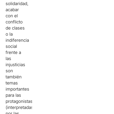
solidaridad,
acabar
con el
conflicto
de clases
o la
indiferencia
social
frente a
las
injusticias
son
también
temas
importantes
para las
protagonistas
(interpretadas
por las