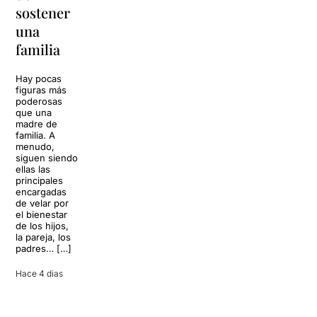
sostener
replantear
La música
una
toda una
volverá a
familia
llenar la casa
vida
de los Von
Trapp.
Hay pocas
Sonrisas y
Sol, playa,
figuras más
lágrimas, uno
cócteles y un
poderosas
de los
resort
que una
grandes
paradisíaco. El
madre de
clásicos de la
escenario
familia. A
historia del
parece
menudo,
teatro musical,
perfecto para
siguen siendo
llegará al
desconectar de
ellas las
Teatre Apolo
la rutina, pero
principales
del […]
una
encargadas
conversación
de velar por
inoportuna
27 julio 2026
el bienestar
puede
de los hijos,
convertir unas
la pareja, los
vacaciones
padres… […]
entre amigos
en una revisión
Hace 4 dias
completa […]
28 julio 2026