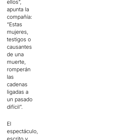
ellos”,
apunta la
compañía:
“Estas
mujeres,
testigos o
causantes
de una
muerte,
romperán
las
cadenas
ligadas a
un pasado
difícil”.
El
espectáculo,
escrito y