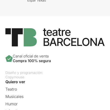
Espai Texas
Canal oficial de venta
Compra 100% segura
Diseño y programación:
Copymouse
Quiero ver
Teatro
Musicales
Humor