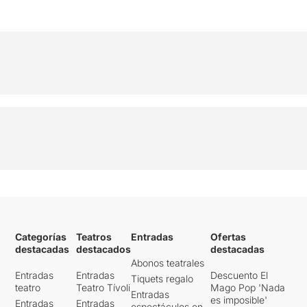
Categorías
Teatros
Entradas
Ofertas
destacadas
destacados
destacadas
Abonos teatrales
Entradas
Entradas
Descuento El
Tiquets regalo
teatro
Teatro Tívoli
Mago Pop 'Nada
Entradas
es imposible'
Entradas
Entradas
espectáculos en