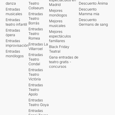
danza
Teatro
Descuento Ànima
Madrid
Coliseum
Entradas
Descuento
Mejores
musicales
Entradas
Mamma mia
monólogos
Teatro
Entradas
Descuento
Mejores
Borrás
teatro infantil
Germans de sang
musicales
Entradas
Entradas
Mejores
Teatro
ópera
espectáculos
Romea
Entradas
familiares
Entradas La
improvisación
Black Friday
Villarroel
Entradas
Teatral
Entradas
monólogos
Gana entradas de
Teatro
teatro gratis -
Condal
concursos
Entradas
Teatro
Victòria
Entradas
Teatro
Apolo
Entradas
Teatro Goya
Entradas