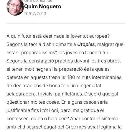
Una opinión de
Quim Noguero
10/07/2013
A quin futur està destinada la joventut europea?
Segons la teoria d’ahir dimarts a
Utopies
, malgrat que
estan “preparadíssims”, els joves no tenen futur.
Segons la constatació pràctica davant les tres obres,
el tenen molt negre si la preparació és la que es
detecta en aquests treballs: 180 minuts interminables
de declaracions de bona fe d’una ingenuïtat
aclaparadora, trivials, pamfletàries. D’acord que cal
qüestionar moltes coses. En alguns casos seria
justificable fins i tot l’odi, però, malgrat que el
confessen, odien o ho diuen? Anar contra el sistema
amb el discurset pagat pel Grec més aviat legitima la