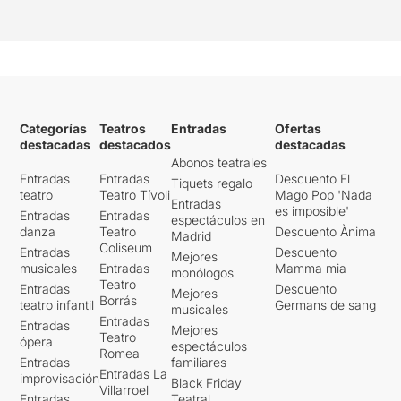
Categorías
Teatros
Entradas
Ofertas
destacadas
destacados
destacadas
Abonos teatrales
Entradas
Entradas
Descuento El
Tiquets regalo
teatro
Teatro Tívoli
Mago Pop 'Nada
Entradas
es imposible'
Entradas
Entradas
espectáculos en
danza
Teatro
Descuento Ànima
Madrid
Coliseum
Entradas
Descuento
Mejores
musicales
Entradas
Mamma mia
monólogos
Teatro
Entradas
Descuento
Mejores
Borrás
teatro infantil
Germans de sang
musicales
Entradas
Entradas
Mejores
Teatro
ópera
espectáculos
Romea
Entradas
familiares
Entradas La
improvisación
Black Friday
Villarroel
Entradas
Teatral