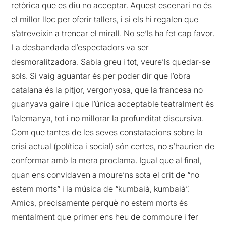
retòrica que es diu no acceptar. Aquest escenari no és
el millor lloc per oferir tallers, i si els hi regalen que
s’atreveixin a trencar el mirall. No se’ls ha fet cap favor.
La desbandada d’espectadors va ser
desmoralitzadora. Sabia greu i tot, veure’ls quedar-se
sols. Si vaig aguantar és per poder dir que l’obra
catalana és la pitjor, vergonyosa, que la francesa no
guanyava gaire i que l’única acceptable teatralment és
l’alemanya, tot i no millorar la profunditat discursiva.
Com que tantes de les seves constatacions sobre la
crisi actual (política i social) són certes, no s’haurien de
conformar amb la mera proclama. Igual que al final,
quan ens convidaven a moure’ns sota el crit de “no
estem morts” i la música de “kumbaià, kumbaià”.
Amics, precisamente perquè no estem morts és
mentalment que primer ens heu de commoure i fer