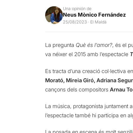
Una opinión de
Neus Mònico Fernández
25/08/2023 · El Maldà
La pregunta
Què és l’amor?
, és el p
va néixer el 2015 amb l’espectacle
T
Es tracta d’una creació col·lectiva e
Morató, Mireia Giró, Adriana Segur
cançons dels compositors
Arnau To
La música, protagonista juntament am
l’espectacle també hi participa en a
La posada en escena és molt senzill