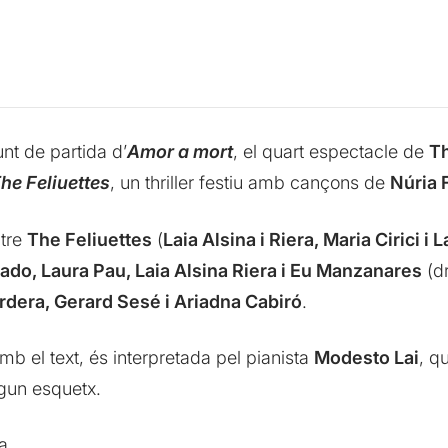
unt de partida d’
Amor a mort
, el quart espectacle de
Th
he Feliuettes
, un thriller festiu amb cançons de
Núria 
ntre
The Feliuettes
(
Laia Alsina i Riera, Maria Cirici i 
ado, Laura Pau, Laia Alsina Riera i Eu Manzanares
(dr
rdera, Gerard Sesé i Ariadna Cabiró
.
b el text, és interpretada pel pianista
Modesto Lai
, q
lgun esquetx.
a.