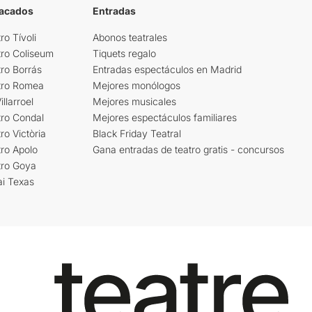
tacados
Entradas
ro Tívoli
Abonos teatrales
tro Coliseum
Tiquets regalo
ro Borrás
Entradas espectáculos en Madrid
tro Romea
Mejores monólogos
llarroel
Mejores musicales
tro Condal
Mejores espectáculos familiares
ro Victòria
Black Friday Teatral
ro Apolo
Gana entradas de teatro gratis - concursos
tro Goya
ai Texas