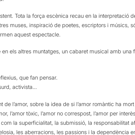
tent. Tota la força escènica recau en la interpretació de 
es muses, inspiració de poetes, escriptors i músics, só
formen aquest espectacle.
ue en els altres muntatges, un cabaret musical amb una f
reflexius, que fan pensar.
surd, activista…
ant de l’amor, sobre la idea de si l’amor romàntic ha mort
or, l’amor tòxic, l’amor no correspost, l’amor per interè
 com la superficialitat, la submissió, la responsabilitat a
 gelosia, les aberracions, les passions i la dependència 