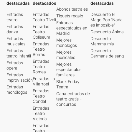
destacadas
destacados
destacadas
Abonos teatrales
Entradas
Entradas
Descuento El
Tiquets regalo
teatro
Teatro Tívoli
Mago Pop 'Nada
Entradas
es imposible'
Entradas
Entradas
espectáculos en
danza
Teatro
Descuento Ànima
Madrid
Coliseum
Entradas
Descuento
Mejores
musicales
Entradas
Mamma mia
monólogos
Teatro
Entradas
Descuento
Mejores
Borrás
teatro infantil
Germans de sang
musicales
Entradas
Entradas
Mejores
Teatro
ópera
espectáculos
Romea
Entradas
familiares
Entradas La
improvisación
Black Friday
Villarroel
Entradas
Teatral
Entradas
monólogos
Gana entradas de
Teatro
teatro gratis -
Condal
concursos
Entradas
Teatro
Victòria
Entradas
Teatro