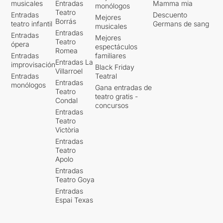
musicales
Entradas
Mamma mia
monólogos
Teatro
Entradas
Descuento
Mejores
Borrás
teatro infantil
Germans de sang
musicales
Entradas
Entradas
Mejores
Teatro
ópera
espectáculos
Romea
Entradas
familiares
Entradas La
improvisación
Black Friday
Villarroel
Entradas
Teatral
Entradas
monólogos
Gana entradas de
Teatro
teatro gratis -
Condal
concursos
Entradas
Teatro
Victòria
Entradas
Teatro
Apolo
Entradas
Teatro Goya
Entradas
Espai Texas