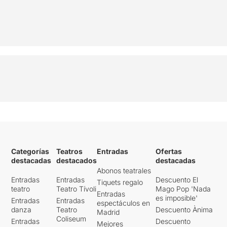
Categorías
Teatros
Entradas
Ofertas
destacadas
destacados
destacadas
Abonos teatrales
Entradas
Entradas
Descuento El
Tiquets regalo
teatro
Teatro Tívoli
Mago Pop 'Nada
Entradas
es imposible'
Entradas
Entradas
espectáculos en
danza
Teatro
Descuento Ànima
Madrid
Coliseum
Entradas
Descuento
Mejores