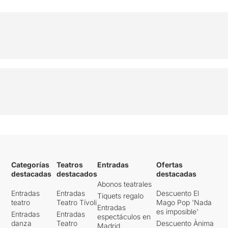
Categorías
Teatros
Entradas
Ofertas
destacadas
destacados
destacadas
Abonos teatrales
Entradas
Entradas
Descuento El
Tiquets regalo
teatro
Teatro Tívoli
Mago Pop 'Nada
Entradas
es imposible'
Entradas
Entradas
espectáculos en
danza
Teatro
Descuento Ànima
Madrid