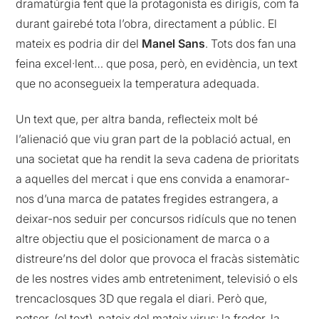
dramatúrgia fent que la protagonista es dirigís, com fa
durant gairebé tota l’obra, directament a públic. El
mateix es podria dir del
Manel
Sans
. Tots dos fan una
feina excel·lent… que posa, però, en evidència, un text
que no aconsegueix la temperatura adequada.
Un text que, per altra banda, reflecteix molt bé
l’alienació que viu gran part de la població actual, en
una societat que ha rendit la seva cadena de prioritats
a aquelles del mercat i que ens convida a enamorar-
nos d’una marca de patates fregides estrangera, a
deixar-nos seduir per concursos ridículs que no tenen
altre objectiu que el posicionament de marca o a
distreure’ns del dolor que provoca el fracàs sistemàtic
de les nostres vides amb entreteniment, televisió o els
trencaclosques 3D que regala el diari. Però que,
potser, (el text), pateix del mateix virus: la fredor, la