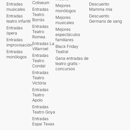
Coliseum
Entradas
Descuento
Mejores
musicales
Entradas
Mamma mia
monólogos
Teatro
Entradas
Descuento
Mejores
Borrás
teatro infantil
Germans de sang
musicales
Entradas
Entradas
Mejores
Teatro
ópera
espectáculos
Romea
Entradas
familiares
Entradas La
improvisación
Black Friday
Villarroel
Entradas
Teatral
Entradas
monólogos
Gana entradas de
Teatro
teatro gratis -
Condal
concursos
Entradas
Teatro
Victòria
Entradas
Teatro
Apolo
Entradas
Teatro Goya
Entradas
Espai Texas