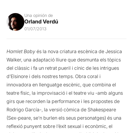
Una opinión de
Orland Verdú
01/07/2013
Hamlet Baby
és la nova criatura escènica de Jessica
Walker, una adaptació lliure que desmunta els tòpics
del clàssic i fa un retrat pueril i cínic de les intrigues
d’Elsinore i dels nostres temps. Obra coral i
innovadora en llenguatge escènic, que combina el
teatre físic, la improvisació i el teatre viu -amb alguns
girs que recorden la performance i les propostes de
Rodrigo García-, la versió còmica de Shakespeare
(Sex-peare, se’n burlen els seus personatges) és una
reflexió punyent sobre l’èxit sexual i econòmic, el