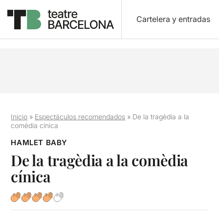
Cartelera y entradas
Inicio
»
Espectáculos recomendados
»
De la tragèdia a la
comèdia cínica
HAMLET BABY
De la tragèdia a la comèdia
cínica