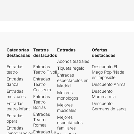
Categorías
Teatros
Entradas
Ofertas
destacadas
destacados
destacadas
Abonos teatrales
Entradas
Entradas
Descuento El
Tiquets regalo
teatro
Teatro Tívoli
Mago Pop 'Nada
Entradas
es imposible'
Entradas
Entradas
espectáculos en
danza
Teatro
Descuento Ànima
Madrid
Coliseum
Entradas
Descuento
Mejores
musicales
Entradas
Mamma mia
monólogos
Teatro
Entradas
Descuento
Mejores
Borrás
teatro infantil
Germans de sang
musicales
Entradas
Entradas
Mejores
Teatro
ópera
espectáculos
Romea
Entradas
familiares
Entradas La
improvisación