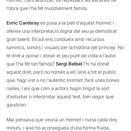
l’obra que l’ha fet mundialment famós.
Enric Cambray
es posa a la pell d’aquest
Hamlet
i
ofereix una interpretació digna del seu ja demostrat
gran talent. Ell sol ens condueix amb recursos
lumínics, sonors i visuals per la història del príncep. No
té dret a opinar i donar el seu punt de vista a l’autor
que l’ha fet tan famós?
Sergi Belbel
l’hi ha donat
aquest dret, però no només a ell, sinó a tot el públic
que, hagi vist o no l’autèntic
Hamlet
, farà unes bones
rialles. I els que com a actors hagin tingut la sort
d’estudiar o interpretar aquest text, ben segur que
gaudiran.
Mai pensava que veuria un
Hamlet
i riuria cada dos
minuts, i això ho aconsegueix d’una forma fluida,