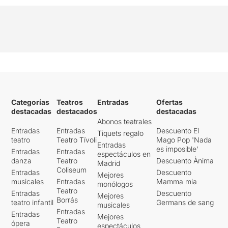
Categorías
Teatros
Entradas
Ofertas
destacadas
destacados
destacadas
Abonos teatrales
Entradas
Entradas
Descuento El
Tiquets regalo
teatro
Teatro Tívoli
Mago Pop 'Nada
Entradas
es imposible'
Entradas
Entradas
espectáculos en
danza
Teatro
Descuento Ànima
Madrid
Coliseum
Entradas
Descuento
Mejores
musicales
Entradas
Mamma mia
monólogos
Teatro
Entradas
Descuento
Mejores
Borrás
teatro infantil
Germans de sang
musicales
Entradas
Entradas
Mejores
Teatro
ópera
espectáculos