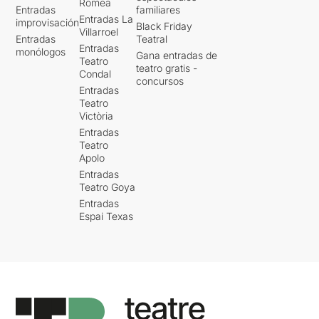
Romea
Entradas
familiares
Entradas La
improvisación
Black Friday
Villarroel
Entradas
Teatral
Entradas
monólogos
Gana entradas de
Teatro
teatro gratis -
Condal
concursos
Entradas
Teatro
Victòria
Entradas
Teatro
Apolo
Entradas
Teatro Goya
Entradas
Espai Texas