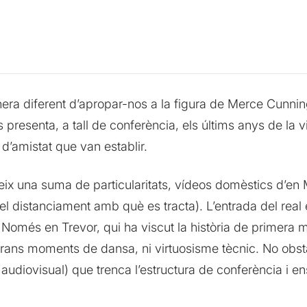
ra diferent d’apropar-nos a la figura de Merce Cunnin
ns presenta, a tall de conferència, els últims anys de la
i d’amistat que van establir.
ix una suma de particularitats, vídeos domèstics d’en 
t i el distanciament amb què es tracta). L’entrada del r
Només en Trevor, qui ha viscut la història de primera m
rans moments de dansa, ni virtuosisme tècnic. No obsta
udiovisual) que trenca l’estructura de conferència i ens