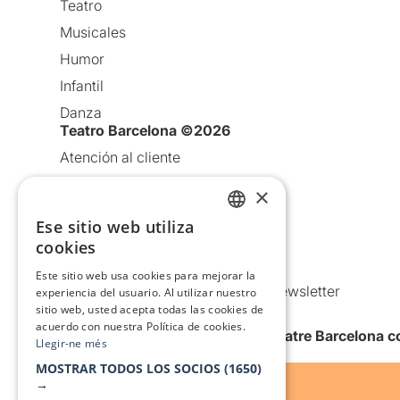
Teatro
Musicales
Humor
Infantil
Danza
Teatro Barcelona ©2026
Atención al cliente
Aviso legal
×
Política de privacidad
Ese sitio web utiliza
CATALAN
Política de Cookies
cookies
Condiciones de uso
SPANISH
Este sitio web usa cookies para mejorar la
Comunicaciones comerciales y Newsletter
experiencia del usuario. Al utilizar nuestro
sitio web, usted acepta todas las cookies de
Anuncia’t
acuerdo con nuestra Política de cookies.
Quiero recibir la newsletter de Teatre Barcelona
Llegir-ne més
MOSTRAR TODOS LOS SOCIOS
(1650)
→