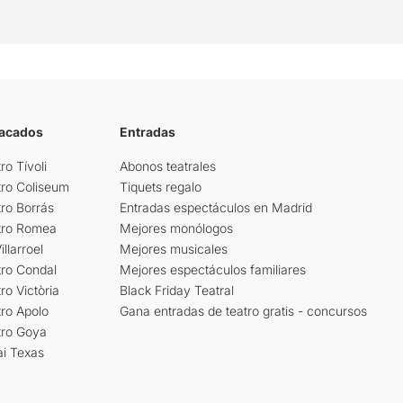
tacados
Entradas
ro Tívoli
Abonos teatrales
tro Coliseum
Tiquets regalo
ro Borrás
Entradas espectáculos en Madrid
tro Romea
Mejores monólogos
llarroel
Mejores musicales
tro Condal
Mejores espectáculos familiares
ro Victòria
Black Friday Teatral
ro Apolo
Gana entradas de teatro gratis - concursos
tro Goya
ai Texas