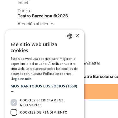
Infantil
Danza
Teatro Barcelona ©2026
Atención al cliente
Aviso legal
×
Política de privacidad
Ese sitio web utiliza
CATALAN
Política de Cookies
cookies
Condiciones de uso
SPANISH
Este sitio web usa cookies para mejorar la
Comunicaciones comerciales y Newsletter
experiencia del usuario. Al utilizar nuestro
sitio web, usted acepta todas las cookies de
Anuncia’t
acuerdo con nuestra Política de cookies.
Quiero recibir la newsletter de Teatre Barcelona
Llegir-ne més
MOSTRAR TODOS LOS SOCIOS
(1650)
→
COOKIES ESTRICTAMENTE
NECESARIAS
COOKIES DE RENDIMIENTO