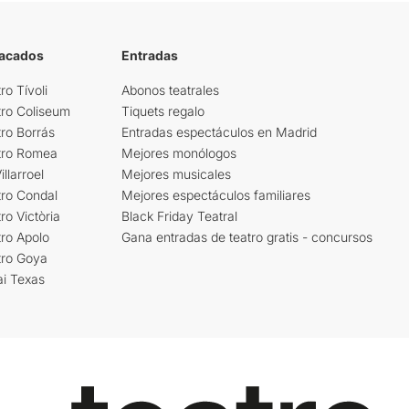
tacados
Entradas
ro Tívoli
Abonos teatrales
tro Coliseum
Tiquets regalo
ro Borrás
Entradas espectáculos en Madrid
tro Romea
Mejores monólogos
llarroel
Mejores musicales
tro Condal
Mejores espectáculos familiares
ro Victòria
Black Friday Teatral
ro Apolo
Gana entradas de teatro gratis - concursos
tro Goya
ai Texas