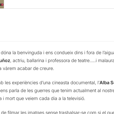
dóna la benvinguda i ens condueix dins i fora de l’aigu
Muñoz
, actriu, ballarina i professora de teatre…..i mal
a vàrem acabar de creure.
b les experiències d’una cineasta documental, l’
Alba S
s parla de les guerres que tenim actualment al nostre
 i mort que veiem cada dia a la televisió.
de filmar les imatges sense trasbalsar-se com si el que 