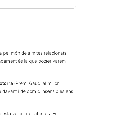
a pel món dels mites relacionats
auradament és la que potser vàrem
otorra
(Premi Gaudí al millor
 davant i de com d’insensibles ens
està veient no l’afectes. És