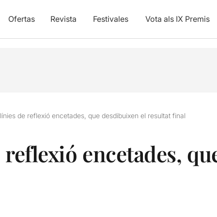
Ofertas
Revista
Festivales
Vota als IX Premis
ínies de reflexió encetades, que desdibuixen el resultat final
 reflexió encetades, q