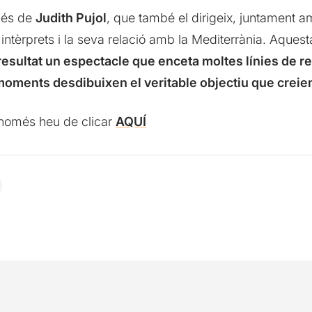
 és de
Judith Pujol
, que també el dirigeix, juntament 
 intèrprets i la seva relació amb la Mediterrània. Aques
sultat un espectacle que enceta moltes línies de refl
moments desdibuixen el veritable objectiu que crei
l, només heu de clicar
AQUÍ