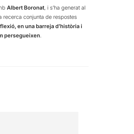
amb
Albert Boronat
, i s’ha generat al
ta recerca conjunta de respostes
exió, en una barreja d’història i
em persegueixen
.