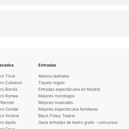
tacados
Entradas
ro Tívoli
Abonos teatrales
tro Coliseum
Tiquets regalo
ro Borrás
Entradas espectáculos en Madrid
tro Romea
Mejores monólogos
llarroel
Mejores musicales
tro Condal
Mejores espectáculos familiares
ro Victòria
Black Friday Teatral
ro Apolo
Gana entradas de teatro gratis - concursos
tro Goya