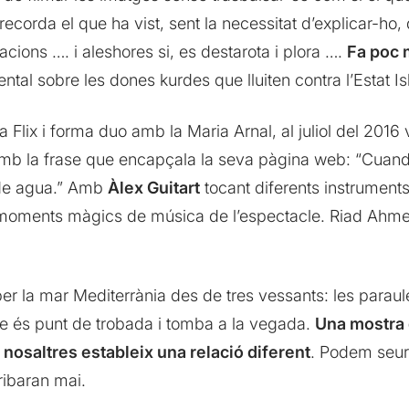
ecorda el que ha vist, sent la necessitat d’explicar-ho, d
acions …. i aleshores si, es destarota i plora ….
Fa poc 
tal sobre les dones kurdes que lluiten contra l’Estat Is
a Flix i forma duo amb la Maria Arnal, al juliol del 2016 
b la frase que encapçala la seva pàgina web: “Cuand
 de agua.” Amb
Àlex Guitart
tocant diferents instrument
 moments màgics de música de l’espectacle. Riad Ahmed
er la mar Mediterrània des de tres vessants: les paraul
e és punt de trobada i tomba a la vegada.
Una mostra 
nosaltres estableix una relació diferent
. Podem seur
ribaran mai.