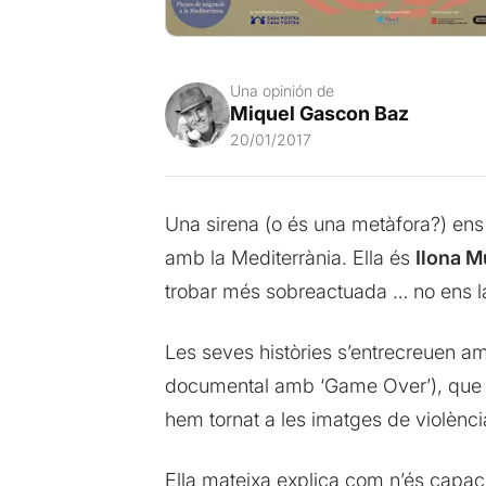
Una opinión de
Miquel Gascon Baz
20/01/2017
Una sirena (o és una metàfora?) ens 
amb la Mediterrània. Ella és
Ilona 
trobar més sobreactuada … no ens l
Les seves històries s’entrecreuen am
documental amb ‘Game Over’), que en
hem tornat a les imatges de violència
Ella mateixa explica com n’és capaç 