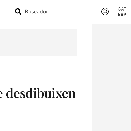
CAT
ESP
ue desdibuixen