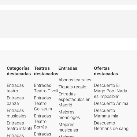
Categorías
Teatros
Entradas
Ofertas
destacadas
destacados
destacadas
Abonos teatrales
Entradas
Entradas
Descuento El
Tiquets regalo
teatro
Teatro Tívoli
Mago Pop 'Nada
Entradas
es imposible'
Entradas
Entradas
espectáculos en
danza
Teatro
Descuento Ànima
Madrid
Coliseum
Entradas
Descuento
Mejores
musicales
Entradas
Mamma mia
monólogos
Teatro
Entradas
Descuento
Mejores
Borrás
teatro infantil
Germans de sang
musicales
Entradas
Entradas
Mejores