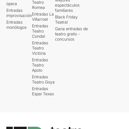
Teatro
ópera
espectáculos
Romea
Entradas
familiares
Entradas La
improvisación
Black Friday
Villarroel
Entradas
Teatral
Entradas
monólogos
Gana entradas de
Teatro
teatro gratis -
Condal
concursos
Entradas
Teatro
Victòria
Entradas
Teatro
Apolo
Entradas
Teatro Goya
Entradas
Espai Texas