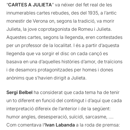
“
CARTES A JULIETA
” va néixer del fet real de les
innumerables cartes rebudes, des del 1935, a l’antic
monestir de Verona on, segons la tradició, va morir
Julieta, la jove coprotagonista de Romeu i Julieta.
Aquestes cartes, segons la llegenda, eren contestades
per un professor de la localitat. I és a partir d’aquesta
llegenda que va sorgir el disc on cada cançó es
basava en una d’aquelles històries d’amor, de traïcions
i de desamors protagonitzades per homes i dones
anònims que s’havien dirigit a Julieta.
Sergi Belbel
ha considerat que cada tema ha de tenir
un to diferent en funció del contingut i d’aquí que cada
interpretació difereix de l’anterior i de la següent:
humor angles, desesperació, suïcidi, sarcasme, ….
Com comentava l
‘Ivan Labanda
a la roda de premsa: