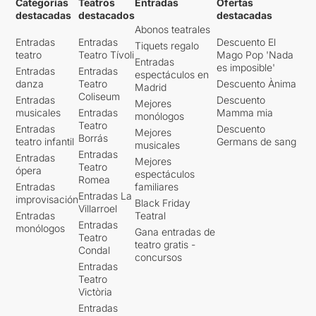
Categorías
Teatros
Entradas
Ofertas
destacadas
destacados
destacadas
Abonos teatrales
Entradas
Entradas
Descuento El
Tiquets regalo
teatro
Teatro Tívoli
Mago Pop 'Nada
Entradas
es imposible'
Entradas
Entradas
espectáculos en
danza
Teatro
Descuento Ànima
Madrid
Coliseum
Entradas
Descuento
Mejores
musicales
Entradas
Mamma mia
monólogos
Teatro
Entradas
Descuento
Mejores
Borrás
teatro infantil
Germans de sang
musicales
Entradas
Entradas
Mejores
Teatro
ópera
espectáculos
Romea
Entradas
familiares
Entradas La
improvisación
Black Friday
Villarroel
Entradas
Teatral
Entradas
monólogos
Gana entradas de
Teatro
teatro gratis -
Condal
concursos
Entradas
Teatro
Victòria
Entradas