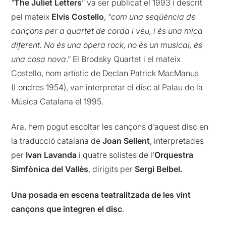
“
The Juliet Letters
” va ser publicat el 1993 i descrit
pel mateix
Elvis Costello
, “
com una seqüència de
cançons per a quartet de corda i veu, i és una mica
diferent. No és una òpera rock, no és un musical, és
una cosa nova
.” El Brodsky Quartet i el mateix
Costello, nom artístic de Declan Patrick MacManus
(Londres 1954), van interpretar el disc al Palau de la
Música Catalana el 1995.
Ara, hem pogut escoltar les cançons d’aquest disc en
la traducció catalana de
Joan Sellent
, interpretades
per
Ivan Lavanda
i quatre solistes de l’
Orquestra
Simfònica del Vallès
, dirigits per
Sergi Belbel.
Una posada en escena teatralitzada de les vint
cançons que integren el disc
.