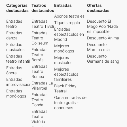
Categorías
Teatros
Entradas
Ofertas
destacadas
destacados
destacadas
Abonos teatrales
Entradas
Entradas
Descuento El
Tiquets regalo
teatro
Teatro Tívoli
Mago Pop 'Nada
Entradas
es imposible'
Entradas
Entradas
espectáculos en
danza
Teatro
Descuento Ànima
Madrid
Coliseum
Entradas
Descuento
Mejores
musicales
Entradas
Mamma mia
monólogos
Teatro
Entradas
Descuento
Mejores
Borrás
teatro infantil
Germans de sang
musicales
Entradas
Entradas
Mejores
Teatro
ópera
espectáculos
Romea
Entradas
familiares
Entradas La
improvisación
Black Friday
Villarroel
Entradas
Teatral
Entradas
monólogos
Gana entradas de
Teatro
teatro gratis -
Condal
concursos
Entradas
Teatro
Victòria