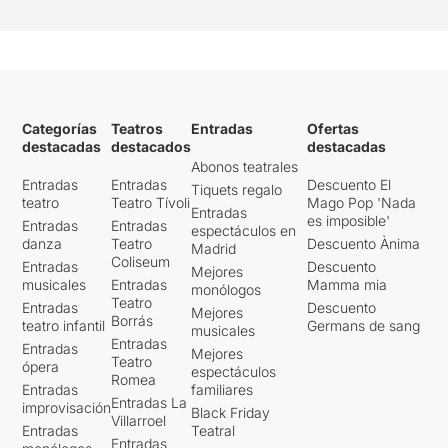
Categorías
Teatros
Entradas
Ofertas
destacadas
destacados
destacadas
Abonos teatrales
Entradas
Entradas
Descuento El
Tiquets regalo
teatro
Teatro Tívoli
Mago Pop 'Nada
Entradas
es imposible'
Entradas
Entradas
espectáculos en
danza
Teatro
Descuento Ànima
Madrid
Coliseum
Entradas
Descuento
Mejores
musicales
Entradas
Mamma mia
monólogos
Teatro
Entradas
Descuento
Mejores
Borrás
teatro infantil
Germans de sang
musicales
Entradas
Entradas
Mejores
Teatro
ópera
espectáculos
Romea
Entradas
familiares
Entradas La
improvisación
Black Friday
Villarroel
Entradas
Teatral
Entradas