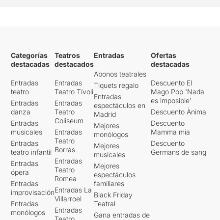
Categorías
Teatros
Entradas
Ofertas
destacadas
destacados
destacadas
Abonos teatrales
Entradas
Entradas
Descuento El
Tiquets regalo
teatro
Teatro Tívoli
Mago Pop 'Nada
Entradas
es imposible'
Entradas
Entradas
espectáculos en
danza
Teatro
Descuento Ànima
Madrid
Coliseum
Entradas
Descuento
Mejores
musicales
Entradas
Mamma mia
monólogos
Teatro
Entradas
Descuento
Mejores
Borrás
teatro infantil
Germans de sang
musicales
Entradas
Entradas
Mejores
Teatro
ópera
espectáculos
Romea
Entradas
familiares
Entradas La
improvisación
Black Friday
Villarroel
Entradas
Teatral
Entradas
monólogos
Gana entradas de
Teatro