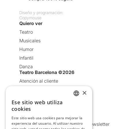
Diseño y programación:
Copymouse
Quiero ver
Teatro
Musicales
Humor
Infantil
Danza
Teatro Barcelona ©2026
Atención al cliente
Aviso legal
×
Política de privacidad
Ese sitio web utiliza
CATALAN
Política de Cookies
cookies
SPANISH
Condiciones de uso
Este sitio web usa cookies para mejorar la
experiencia del usuario. Al utilizar nuestro
Comunicaciones comerciales y Newsletter
sitio web, usted acepta todas las cookies de