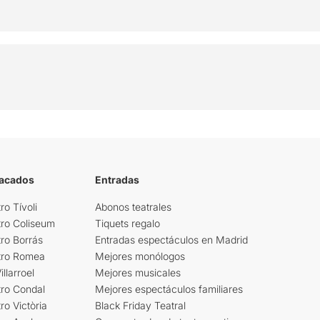
tacados
Entradas
ro Tívoli
Abonos teatrales
tro Coliseum
Tiquets regalo
ro Borrás
Entradas espectáculos en Madrid
tro Romea
Mejores monólogos
llarroel
Mejores musicales
tro Condal
Mejores espectáculos familiares
ro Victòria
Black Friday Teatral