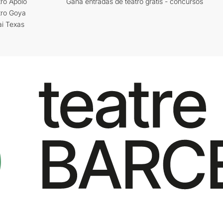
ro Apolo
Gana entradas de teatro gratis - concursos
tro Goya
ai Texas