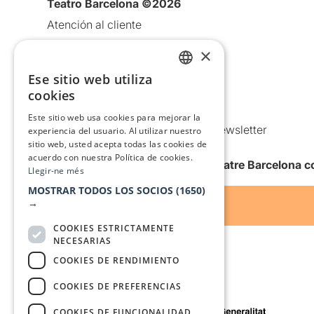
Teatro Barcelona ©2026
Atención al cliente
Aviso legal
×
Política de privacidad
Ese sitio web utiliza
CATALAN
Política de Cookies
cookies
SPANISH
Condiciones de uso
Este sitio web usa cookies para mejorar la
Comunicaciones comerciales y Newsletter
experiencia del usuario. Al utilizar nuestro
sitio web, usted acepta todas las cookies de
Anuncia’t
acuerdo con nuestra Política de cookies.
Quiero recibir la newsletter de Teatre Barcelona
Llegir-ne més
MOSTRAR TODOS LOS SOCIOS
(1650)
→
COOKIES ESTRICTAMENTE
NECESARIAS
COOKIES DE RENDIMIENTO
COOKIES DE PREFERENCIAS
Con el apoyo de
COOKIES DE FUNCIONALIDAD