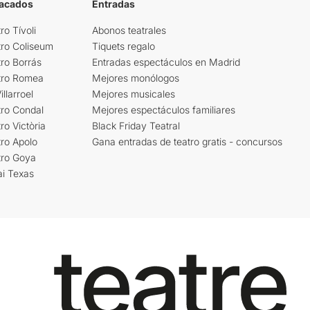
tacados
Entradas
ro Tívoli
Abonos teatrales
tro Coliseum
Tiquets regalo
ro Borrás
Entradas espectáculos en Madrid
tro Romea
Mejores monólogos
llarroel
Mejores musicales
tro Condal
Mejores espectáculos familiares
ro Victòria
Black Friday Teatral
ro Apolo
Gana entradas de teatro gratis - concursos
tro Goya
ai Texas