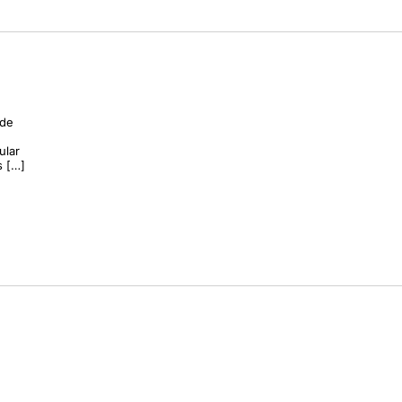
 de
ular
s […]