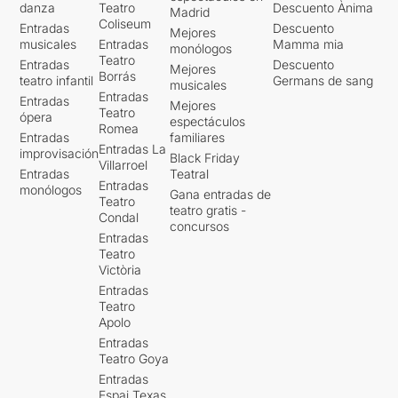
danza
Teatro
Descuento Ànima
Madrid
Coliseum
Entradas
Descuento
Mejores
musicales
Entradas
Mamma mia
monólogos
Teatro
Entradas
Descuento
Mejores
Borrás
teatro infantil
Germans de sang
musicales
Entradas
Entradas
Mejores
Teatro
ópera
espectáculos
Romea
Entradas
familiares
Entradas La
improvisación
Black Friday
Villarroel
Entradas
Teatral
Entradas
monólogos
Gana entradas de
Teatro
teatro gratis -
Condal
concursos
Entradas
Teatro
Victòria
Entradas
Teatro
Apolo
Entradas
Teatro Goya
Entradas
Espai Texas