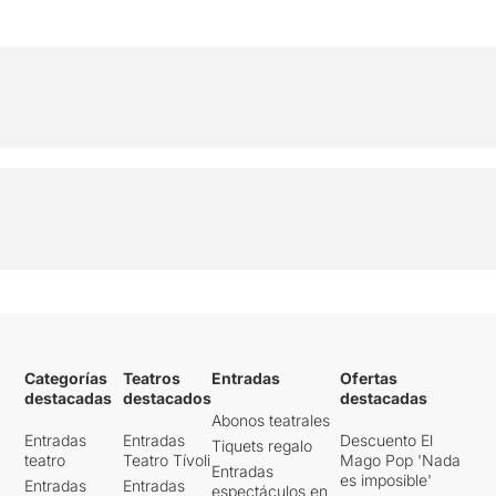
Categorías
Teatros
Entradas
Ofertas
destacadas
destacados
destacadas
Abonos teatrales
Entradas
Entradas
Descuento El
Tiquets regalo
teatro
Teatro Tívoli
Mago Pop 'Nada
Entradas
es imposible'
Entradas
Entradas
espectáculos en