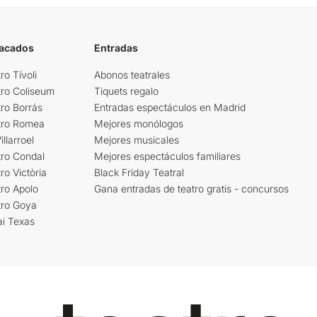
tacados
Entradas
ro Tívoli
Abonos teatrales
tro Coliseum
Tiquets regalo
ro Borrás
Entradas espectáculos en Madrid
tro Romea
Mejores monólogos
llarroel
Mejores musicales
tro Condal
Mejores espectáculos familiares
ro Victòria
Black Friday Teatral
ro Apolo
Gana entradas de teatro gratis - concursos
tro Goya
ai Texas