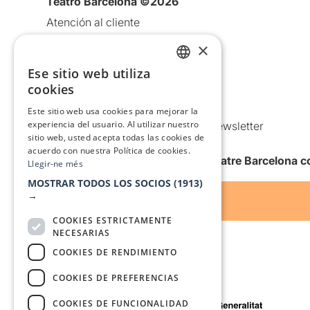
Teatro Barcelona ©2026
Atención al cliente
Aviso legal
×
Política de privacidad
Ese sitio web utiliza
CATALAN
Política de Cookies
cookies
SPANISH
Condiciones de uso
Este sitio web usa cookies para mejorar la
experiencia del usuario. Al utilizar nuestro
Comunicaciones comerciales y Newsletter
sitio web, usted acepta todas las cookies de
Anuncia’t
acuerdo con nuestra Política de cookies.
Quiero recibir la newsletter de Teatre Barcelona
Llegir-ne més
MOSTRAR TODOS LOS SOCIOS
(1913)
→
COOKIES ESTRICTAMENTE
NECESARIAS
COOKIES DE RENDIMIENTO
COOKIES DE PREFERENCIAS
Con el apoyo de
COOKIES DE FUNCIONALIDAD