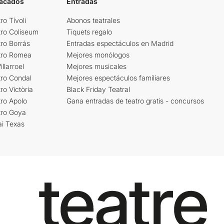
tacados
Entradas
ro Tívoli
Abonos teatrales
tro Coliseum
Tiquets regalo
ro Borrás
Entradas espectáculos en Madrid
tro Romea
Mejores monólogos
llarroel
Mejores musicales
tro Condal
Mejores espectáculos familiares
ro Victòria
Black Friday Teatral
ro Apolo
Gana entradas de teatro gratis - concursos
tro Goya
ai Texas