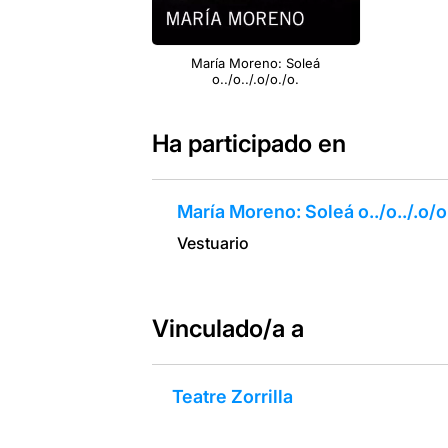
María Moreno: Soleá
o../o../.o/o./o.
Ha participado en
María Moreno: Soleá o../o../.o/o
Vestuario
Vinculado/a a
Teatre Zorrilla