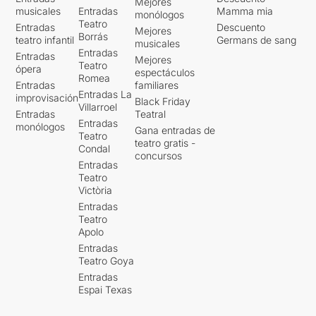
Mejores
musicales
Entradas
Mamma mia
monólogos
Teatro
Entradas
Descuento
Mejores
Borrás
teatro infantil
Germans de sang
musicales
Entradas
Entradas
Mejores
Teatro
ópera
espectáculos
Romea
Entradas
familiares
Entradas La
improvisación
Black Friday
Villarroel
Entradas
Teatral
Entradas
monólogos
Gana entradas de
Teatro
teatro gratis -
Condal
concursos
Entradas
Teatro
Victòria
Entradas
Teatro
Apolo
Entradas
Teatro Goya
Entradas
Espai Texas