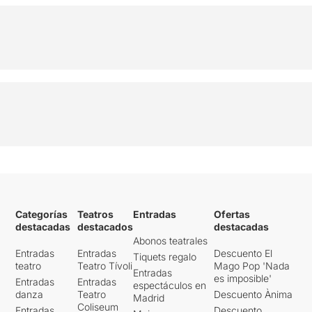
Categorías
Teatros
Entradas
Ofertas
destacadas
destacados
destacadas
Abonos teatrales
Entradas
Entradas
Descuento El
Tiquets regalo
teatro
Teatro Tívoli
Mago Pop 'Nada
Entradas
es imposible'
Entradas
Entradas
espectáculos en
danza
Teatro
Descuento Ànima
Madrid
Coliseum
Entradas
Descuento