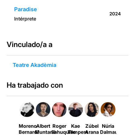
Paradise
2024
Intérprete
Vinculado/a a
Teatre Akadèmia
Ha trabajado con
Moreno
Albert
Roger
Kae
Zúbel
Núria
Aina
Bernardi
Muntané
Sahuquillo
Tempest
Arana
Dalmau
Serena
G