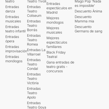
teatro
Teatro Tívoli
Mago Pop 'Nada
Entradas
es imposible'
Entradas
Entradas
espectáculos en
danza
Teatro
Descuento Ànima
Madrid
Coliseum
Entradas
Descuento
Mejores
musicales
Entradas
Mamma mia
monólogos
Teatro
Entradas
Descuento
Mejores
Borrás
teatro infantil
Germans de sang
musicales
Entradas
Entradas
Mejores
Teatro
ópera
espectáculos
Romea
Entradas
familiares
Entradas La
improvisación
Black Friday
Villarroel
Entradas
Teatral
Entradas
monólogos
Gana entradas de
Teatro
teatro gratis -
Condal
concursos
Entradas
Teatro
Victòria
Entradas
Teatro
Apolo
Entradas
Teatro Goya