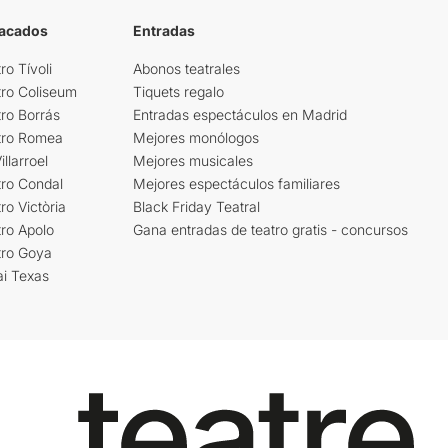
tacados
Entradas
ro Tívoli
Abonos teatrales
tro Coliseum
Tiquets regalo
ro Borrás
Entradas espectáculos en Madrid
tro Romea
Mejores monólogos
llarroel
Mejores musicales
tro Condal
Mejores espectáculos familiares
ro Victòria
Black Friday Teatral
ro Apolo
Gana entradas de teatro gratis - concursos
tro Goya
ai Texas