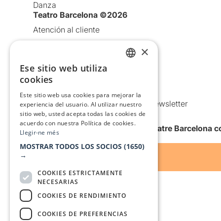
Danza
Teatro Barcelona ©2026
Atención al cliente
Aviso legal
×
Política de privacidad
Ese sitio web utiliza
CATALAN
Política de Cookies
cookies
SPANISH
Condiciones de uso
Este sitio web usa cookies para mejorar la
Comunicaciones comerciales y Newsletter
experiencia del usuario. Al utilizar nuestro
sitio web, usted acepta todas las cookies de
Anuncia’t
acuerdo con nuestra Política de cookies.
Quiero recibir la newsletter de Teatre Barcelona
Llegir-ne més
MOSTRAR TODOS LOS SOCIOS
(1650)
→
COOKIES ESTRICTAMENTE
NECESARIAS
COOKIES DE RENDIMIENTO
COOKIES DE PREFERENCIAS
Con el apoyo de