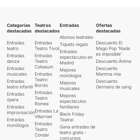
Categorías
Teatros
Entradas
Ofertas
destacadas
destacados
destacadas
Abonos teatrales
Entradas
Entradas
Descuento El
Tiquets regalo
teatro
Teatro Tívoli
Mago Pop 'Nada
Entradas
es imposible'
Entradas
Entradas
espectáculos en
danza
Teatro
Descuento Ànima
Madrid
Coliseum
Entradas
Descuento
Mejores
musicales
Entradas
Mamma mia
monólogos
Teatro
Entradas
Descuento
Mejores
Borrás
teatro infantil
Germans de sang
musicales
Entradas
Entradas
Mejores
Teatro
ópera
espectáculos
Romea
Entradas
familiares
Entradas La
improvisación
Black Friday
Villarroel
Entradas
Teatral
Entradas
monólogos
Gana entradas de
Teatro
teatro gratis -
Condal
concursos