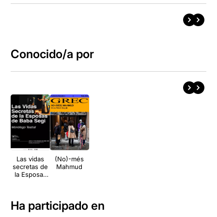
Conocido/a por
Las vidas
(No)-més
secretas de
Mahmud
la Esposas
de Baba
Segi
Ha participado en