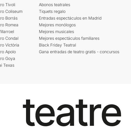
ro Tívoli
Abonos teatrales
tro Coliseum
Tiquets regalo
ro Borrás
Entradas espectáculos en Madrid
tro Romea
Mejores monólogos
llarroel
Mejores musicales
tro Condal
Mejores espectáculos familiares
ro Victòria
Black Friday Teatral
ro Apolo
Gana entradas de teatro gratis - concursos
tro Goya
ai Texas