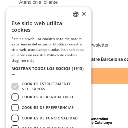
Atención al cliente
Aviso legal
×
Política de privacidad
Ese sitio web utiliza
CATALAN
Política de Cookies
cookies
SPANISH
Condiciones de uso
Este sitio web usa cookies para mejorar la
experiencia del usuario. Al utilizar nuestro
Comunicaciones comerciales y Newsletter
sitio web, usted acepta todas las cookies de
Anuncia’t
acuerdo con nuestra Política de cookies.
Quiero recibir la newsletter de Teatre Barcelona
Llegir-ne més
MOSTRAR TODOS LOS SOCIOS
(1913)
→
COOKIES ESTRICTAMENTE
NECESARIAS
COOKIES DE RENDIMIENTO
COOKIES DE PREFERENCIAS
Con el apoyo de
COOKIES DE FUNCIONALIDAD