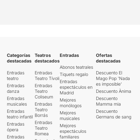
Categorías
Teatros
Entradas
Ofertas
destacadas
destacados
destacadas
Abonos teatrales
Entradas
Entradas
Descuento El
Tiquets regalo
teatro
Teatro Tívoli
Mago Pop 'Nada
Entradas
es imposible'
Entradas
Entradas
espectáculos en
danza
Teatro
Descuento Ànima
Madrid
Coliseum
Entradas
Descuento
Mejores
musicales
Entradas
Mamma mia
monólogos
Teatro
Entradas
Descuento
Mejores
Borrás
teatro infantil
Germans de sang
musicales
Entradas
Entradas
Mejores
Teatro
ópera
espectáculos
Romea
Entradas
familiares