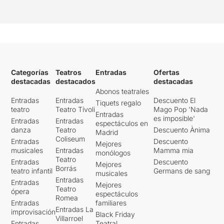
Categorías
Teatros
Entradas
Ofertas
destacadas
destacados
destacadas
Abonos teatrales
Entradas
Entradas
Descuento El
Tiquets regalo
teatro
Teatro Tívoli
Mago Pop 'Nada
Entradas
es imposible'
Entradas
Entradas
espectáculos en
danza
Teatro
Descuento Ànima
Madrid
Coliseum
Entradas
Descuento
Mejores
musicales
Entradas
Mamma mia
monólogos
Teatro
Entradas
Descuento
Mejores
Borrás
teatro infantil
Germans de sang
musicales
Entradas
Entradas
Mejores
Teatro
ópera
espectáculos
Romea
Entradas
familiares
Entradas La
improvisación
Black Friday
Villarroel
Entradas
Teatral